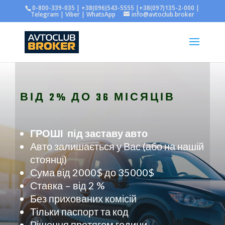
0-800-339-035 | +38(096)543-5555 |+38(097)135-2-000 |
Telegram | Viber | WhatsApp
info@avtoclub.broker
ВІД 2% ДО 36 МІСЯЦІВ
ГРОШІ
під заставу авто
Авто залишається у Вас (або на нашій
стоянці)
Сума від 2000$ до 35000$
Ставка – від 2 %
Без прихованих комісій
Тільки паспорт та код
Рішення протягом години