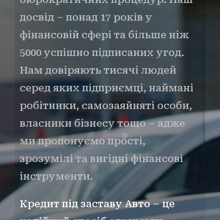
досвід – понад 17 років у
фінансовій сфері та більше ніж
5000 успішно підписаних угод.
Нам довіряють тисячі людей
серед яких підприємці, наймані
робітники, самозаяйняті особи,
власники бізнесу тощо – адже
ми пропонуємо прості,
зрозумілі та вигідні фінансові
інструменти.
Кредит під заставу Авто – це