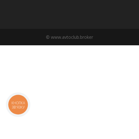
© www.avtoclub.broker
КНОПКА
ЗВ'ЯЗКУ