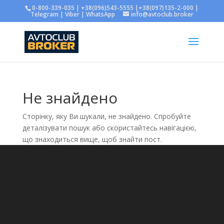
0-800-339-035 | +38(096)543-5555 |+38(097)135-2-000 |
Telegram | Viber | WhatsApp
info@avtoclub.broker
Не знайдено
Сторінку, яку Ви шукали, не знайдено. Спробуйте
деталізувати пошук або скористайтесь навігацією,
що знаходиться вище, щоб знайти пост.