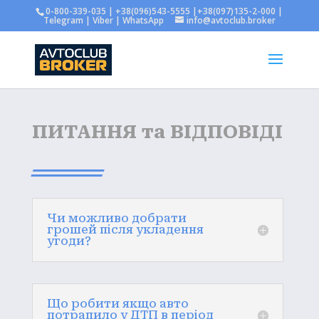
0-800-339-035 | +38(096)543-5555 |+38(097)135-2-000 |
Telegram | Viber | WhatsApp
info@avtoclub.broker
ПИТАННЯ та ВІДПОВІДІ
Чи можливо добрати
грошей після укладення
угоди?
Що робити якщо авто
потрапило у ДТП в період