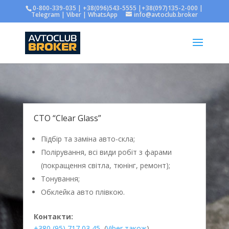
0-800-339-035 | +38(096)543-5555 |+38(097)135-2-000 |
Telegram | Viber | WhatsApp
info@avtoclub.broker
СТО “Clear Glass”
Підбір та заміна авто-скла;
Полірування, всі види робіт з фарами
(покращення світла, тюнінг, ремонт);
Тонування;
Обклейка авто плівкою.
Контакти:
+380 (95) 717 03 45
(
Viber також
)