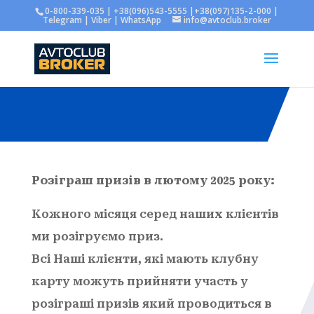
0-800-339-035 | +38(096)543-5555 |+38(097)135-2-000 |
Telegram | Viber | WhatsApp
info@avtoclub.broker
Розіграш призів в лютому 2025 року:
Кожного місяця серед наших клієнтів
ми розігруємо приз.
Всі Наші клієнти, які мають клубну
карту можуть прийняти участь у
розіграші призів який проводиться в